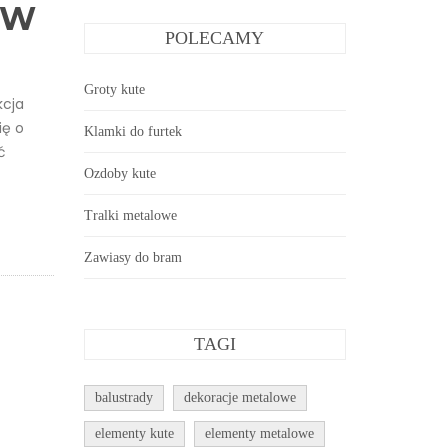
ÓW
POLECAMY
Groty kute
kcja
ię o
Klamki do furtek
ć
Ozdoby kute
Tralki metalowe
Zawiasy do bram
TAGI
balustrady
dekoracje metalowe
elementy kute
elementy metalowe