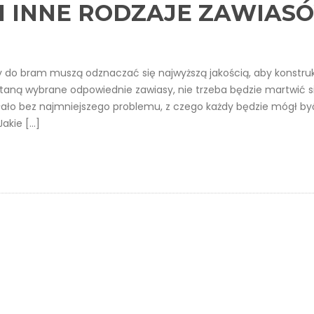
I INNE RODZAJE ZAWIAS
y do bram muszą odznaczać się najwyższą jakością, aby konstru
staną wybrane odpowiednie zawiasy, nie trzeba będzie martwić s
ałało bez najmniejszego problemu, z czego każdy będzie mógł by
akie […]